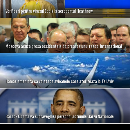
Verificari pentru virusul Ebola la aeroportul Heathrow
Moscova acuza presa occidentala de crearea unui razboi international
Hamas ameninta ca va ataca avioanele care aterizeaza la Tel Aviv
Barack Obama va supraveghea personal actiunile Garzii Nationale