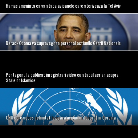
Hamas ameninta ca va ataca avioanele care aterizeaza la Tel Aviv
Barack Obama va supraveghea personal actiunile Garzii Nationale
Pentagonul a publicat inregistrari video cu atacul aerian asupra
Stalelor Islamice
ONU cere acces nelimitat la epava avionului doborat in Ucraina