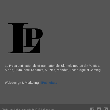
La Presa stiri nationale si internationale. Ultimele noutati din Politica,
Moda, Frumusete, Sanatate, Muzica, Monden, Tecnologie si Gaming.
Webdesign & Marketing -
iPublicitate
Toate drepturile rezervate © 2022 LaPresa.ro.