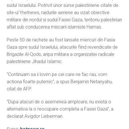
sudul Israelului. Potrivit unor surse palestiniene citate de
site-ul Ynetnews, raidurile aeriene au vizat obiective
militare din nordul si sudul Fasiei Gaza, teritoriu palestinian
aflat sub conducerea miscarii islamiste Hamas.
Peste 50 de rachete au fost lansate miercuri din Fasia
Gaza spre sudul Israelului, atacurile fiind revendicate de
Brigazile Al-Qods, aripa militara a organizatiei radicale
palestiniene Jihadul Islamic.
“Continuam sa ii lovim pe cei care ne fac rau, vom
actiona foarte puternic”, a spus Benjamin Netanyahu,
citat de AFP.
“Dupa atacuri de o asemenea amploare, nu exista o
alternativa la o reocupare completa a Fasiei Gaza”, a
declarat Avigdor Lieberman.