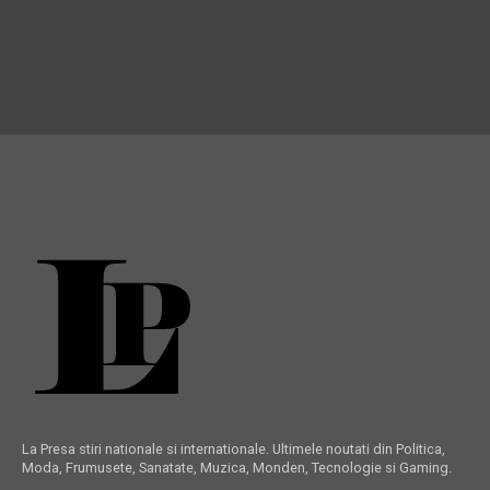
La Presa stiri nationale si internationale. Ultimele noutati din Politica,
Moda, Frumusete, Sanatate, Muzica, Monden, Tecnologie si Gaming.