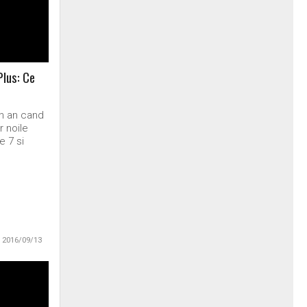
Plus: Ce
in an cand
r noile
e 7 si
2016/09/13