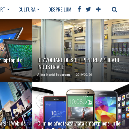
ORT
CULTURA
DESPRE LUME
ALIMENTATIE
TE
READ MORE
r laptopul ci
DEZVOLTARE DE SOFT PENTRU APLICATII
INDUSTRIALE
Alina Ingrid Bagarean
2019/02/26
READ MORE
 Pagini Web de
Cum ne afectează viața smartphone-urile