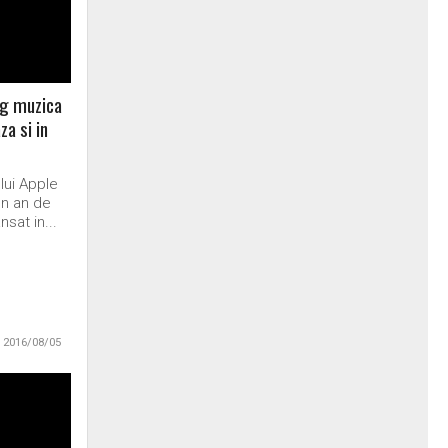
ng muzica
za si in
lui Apple
un an de
nsat in...
2016/08/05