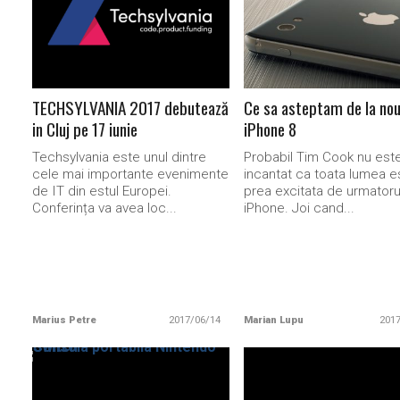
READ MORE
READ MORE
TECHSYLVANIA 2017 debutează
Ce sa asteptam de la nou
in Cluj pe 17 iunie
iPhone 8
Techsylvania este unul dintre
Probabil Tim Cook nu est
cele mai importante evenimente
incantat ca toata lumea e
de IT din estul Europei.
prea excitata de urmatoru
Conferința va avea loc...
iPhone. Joi cand...
Marius Petre
2017/06/14
Marian Lupu
201
READ MORE
READ MORE