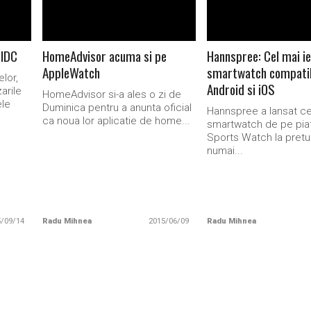
 IDC
HomeAdvisor acuma si pe
Hannspree: Cel mai ie
AppleWatch
smartwatch compatib
lor,
Android si iOS
arile
HomeAdvisor si-a ales o zi de
ele
Duminica pentru a anunta oficial
Hannspree a lansat cel
ca noua lor aplicatie de home...
smartwatch de pe pia
Sports Watch la pretu
numai...
5/09/14
Radu Mihnea
2015/06/09
Radu Mihnea