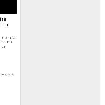
ftin
il cu
 mai ieftin
ta numit
l de
2015/03/27