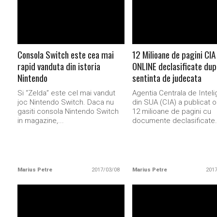
Consola Switch este cea mai
12 Milioane de pagini CIA
rapid vanduta din istoria
ONLINE declasificate dup
Nintendo
sentinta de judecata
Si “Zelda” este cel mai vandut
Agentia Centrala de Intel
joc Nintendo Switch. Daca nu
din SUA (CIA) a publicat o
gasiti consola Nintendo Switch
12 milioane de pagini cu
in magazine,...
documente declasificate..
Marius Petre
2017/03/08
Marius Petre
201
READ MORE
READ MORE