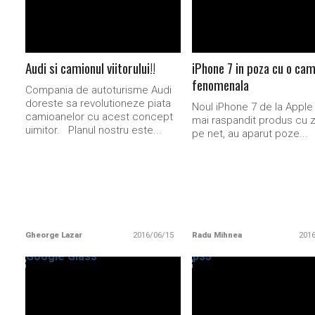
Audi si camionul viitorului!!
iPhone 7 in poza cu o ca
fenomenala
Compania de autoturisme Audi
doreste sa revolutioneze piata
Noul iPhone 7 de la Apple
camioanelor cu acest concept
mai raspandit produs cu z
uimitor. Planul nostru este...
pe net, au aparut poze...
Gheorge Lazar
2016/06/15
Radu Mihnea
201
READ MORE
READ MORE