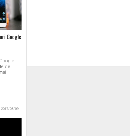
uri Google
i Google
ile de
mai
2017/03/09