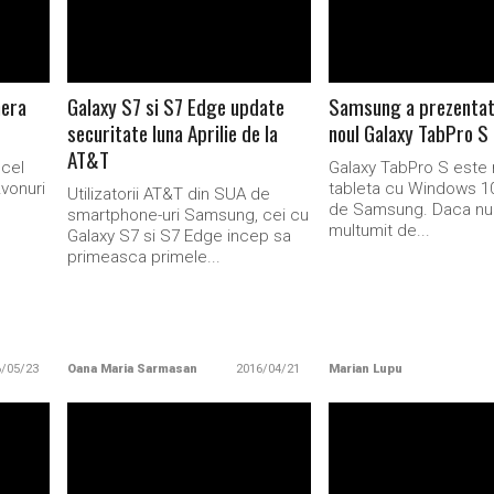
mera
Galaxy S7 si S7 Edge update
Samsung a prezentat 
securitate luna Aprilie de la
noul Galaxy TabPro S
AT&T
 cel
Galaxy TabPro S este
vonuri
tableta cu Windows 10
Utilizatorii AT&T din SUA de
de Samsung. Daca nu 
smartphone-uri Samsung, cei cu
multumit de...
Galaxy S7 si S7 Edge incep sa
primeasca primele...
6/05/23
Oana Maria Sarmasan
2016/04/21
Marian Lupu
READ MORE
READ MORE