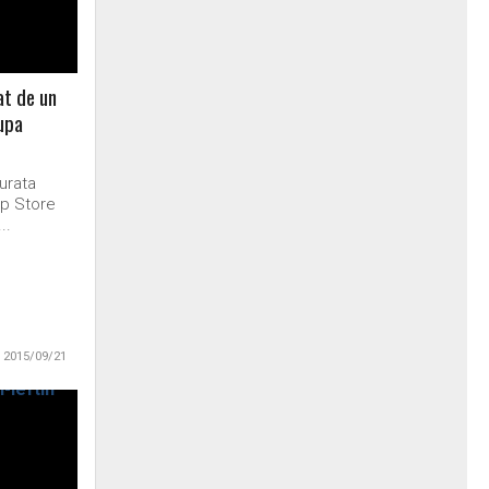
at de un
upa
curata
pp Store
..
2015/09/21