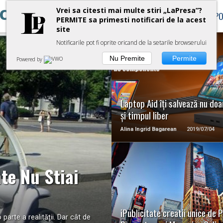
OLOGIE
Vrei sa citesti mai multe stiri „LaPresa”?
STIRI
POLITICA
MONDEN
SP
PERMITE sa primesti notificari de la acest
site
Notificarile pot fi oprite oricand de la setarile browserului
Nu Premite
Permite
Powered by
READ MORE
Laptop Aid îți salvează nu doa
și timpul liber
Alina Ingrid Bagarean
2019/07/04
te Nu Stiai
READ MORE
iPublicitate creatii unice de
parte a realității. Dar cât de