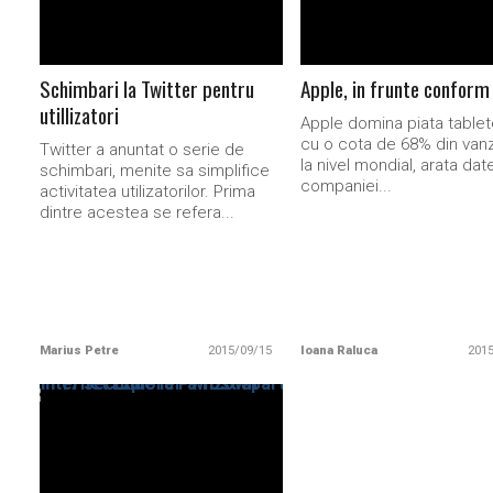
Schimbari la Twitter pentru
Apple, in frunte conform
utillizatori
Apple domina piata tablete
cu o cota de 68% din vanz
Twitter a anuntat o serie de
la nivel mondial, arata dat
schimbari, menite sa simplifice
companiei...
activitatea utilizatorilor. Prima
dintre acestea se refera...
Marius Petre
2015/09/15
Ioana Raluca
201
READ MORE