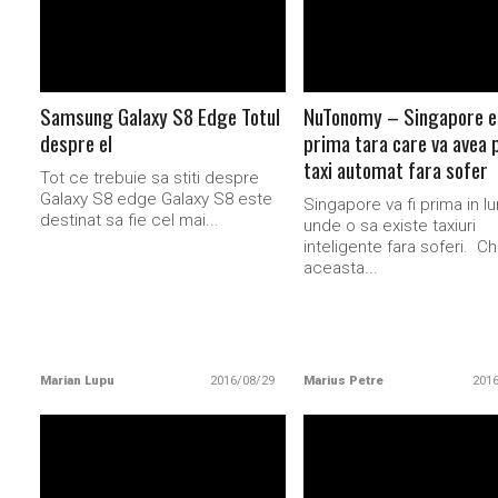
Samsung Galaxy S8 Edge Totul
NuTonomy – Singapore e
despre el
prima tara care va avea 
taxi automat fara sofer
Tot ce trebuie sa stiti despre
Galaxy S8 edge Galaxy S8 este
Singapore va fi prima in l
destinat sa fie cel mai...
unde o sa existe taxiuri
inteligente fara soferi. Ch
aceasta...
Marian Lupu
2016/08/29
Marius Petre
201
READ MORE
READ MORE