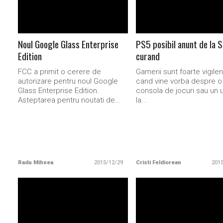
Noul Google Glass Enterprise
PS5 posibil anunt de la S
Edition
curand
FCC a primit o cerere de
Gamerii sunt foarte vigilen
autorizare pentru noul Google
cand vine vorba despre o
Glass Enterprise Edition.
consola de jocuri sau un 
Asteptarea pentru noutati de...
la...
Radu Mihnea
2015/12/29
Cristi Feldiorean
201
READ MORE
READ MORE