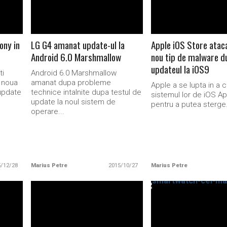
ony in
LG G4 amanat update-ul la
Apple iOS Store atac
Android 6.0 Marshmallow
nou tip de malware d
updateul la iOS9
ti
Android 6.0 Marshmallow
 noua
amanat dupa probleme
Apple a se lupta in a 
update
technice intalnite dupa testul de
sistemul lor de iOS A
update la noul sistem de
pentru a putea sterge.
operare...
5/12/28
Marius Petre
2015/10/27
Marius Petre
READ MORE
READ MORE