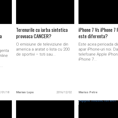
Terenurile cu iarba sintetica
iPhone 7 Vs iPhone 7 
a
provoaca CANCER?
este diferenta?
O emisiune de televiziune din
Este acea perioada d
america a aratat o lista cu 200
apar iPhone-uri noi. Da
igenta
de sportivi – toti sau...
telefoane Apple iPhon
nline
iPhone 7...
..
7/01/18
Marian Lupu
2016/12/02
Marius Petre
READ MORE
READ MORE