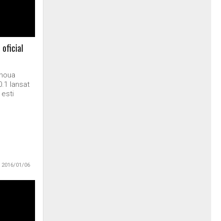
oficial
 noua
.1 lansat
esti
2016/01/06