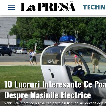
TECHN
READ MORE
10 Lucruri Interesante Ce Poa
Despre Masinile Electrice
Vehiculele electrice nu mai fac parte din ficțiune. Au devenit deja o 