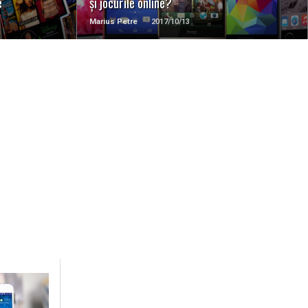
e
și jocurile online?
Marius Petre
2017/10/13