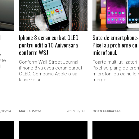
READ MORE
READ MORE
l
Iphone 8 ecran curbat OLED
Sute de smartphone-
pentru editia 10 Aniversara
Pixel au probleme cu
conform WSJ
microfonul.
e
ste
Conform Wall Street Journal
Foarte multi utilizator
l
iPhone 8 va avea ecran curbat
Pixel se plang de eror
OLED. Compania Apple o sa
microfon, ba ca nu le 
lanseze si...
merge...
7/05/24
Marius Petre
2017/03/09
Cristi Feldiorean
READ MORE
READ MORE