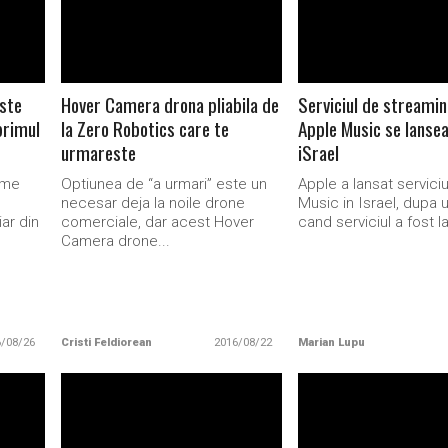
ste
Hover Camera drona pliabila de
Serviciul de streami
primul
la Zero Robotics care te
Apple Music se lansea
urmareste
iSrael
ume
Optiunea de “a urmari” este un
Apple a lansat serviciu
necesar deja la noile drone
Music in Israel, dupa 
iar din
comerciale, dar acest Hover
cand serviciul a fost la
Camera drone...
6/08/26
Cristi Feldiorean
2016/08/22
Marian Lupu
READ MORE
READ MORE