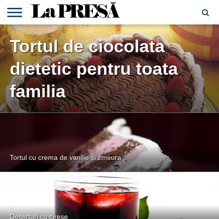
POLITICA DE
Tortul de ciocolata
CONFIDENTIALITATE
CONTACT
STIRI
dietetic pentru toata
familia
Tortul cu crema de vanilie si zmeura
Deserturi cu cirese