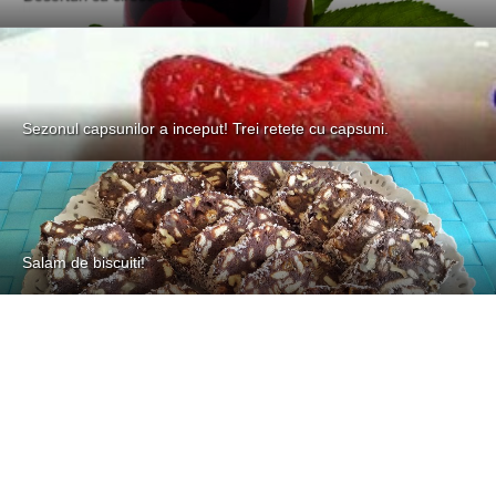
Sezonul capsunilor a inceput! Trei retete cu capsuni.
Salam de biscuiti!