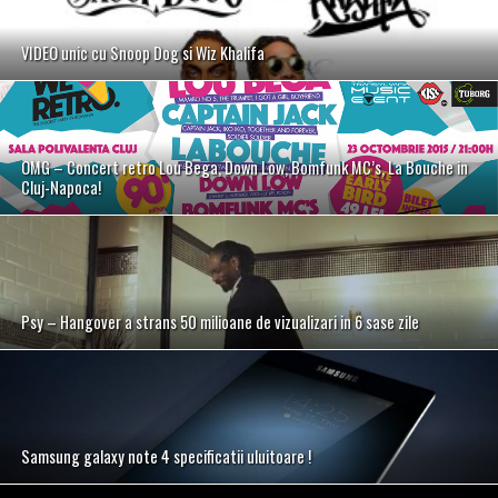
VIDEO unic cu Snoop Dog si Wiz Khalifa
OMG – Concert retro Lou Bega, Down Low, Bomfunk MC’s, La Bouche in
Cluj-Napoca!
Psy – Hangover a strans 50 milioane de vizualizari in 6 sase zile
Samsung galaxy note 4 specificatii uluitoare !