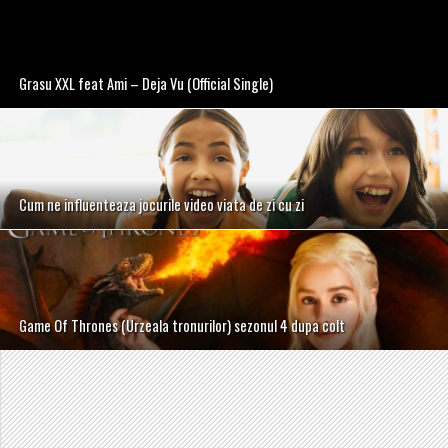
Grasu XXL feat Ami – Deja Vu (Official Single)
Cum ne influenteaza jocurile video viata de zi cu zi
Game Of Thrones (Urzeala tronurilor) sezonul 4 dupa colt