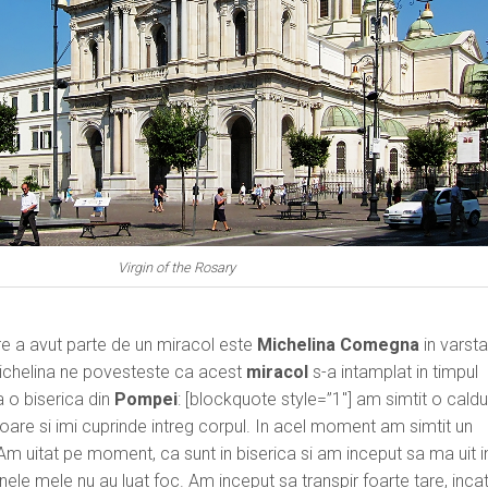
Virgin of the Rosary
 a avut parte de un miracol este
Michelina Comegna
in varst
ichelina ne povesteste ca acest
miracol
s-a intamplat in timpul
a o biserica din
Pompei
: [blockquote style=”1″] am simtit o cald
oare si imi cuprinde intreg corpul. In acel moment am simtit un
 Am uitat pe moment, ca sunt in biserica si am inceput sa ma uit in 
ele mele nu au luat foc. Am inceput sa transpir foarte tare, inca