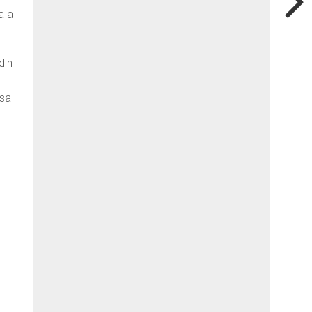
a a
din
 sa