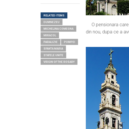
RELATED ITEMS
DUMNEZEU
O pensionara care a 
MICHELINA COMEGNA
din nou, dupa ce a av
MIRACOL
PARALIZIE
POMPEI
SFANTA MARIA
STATELE UNITE
VIRGIN OF THE ROSARY