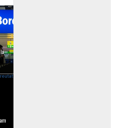
 la
uam