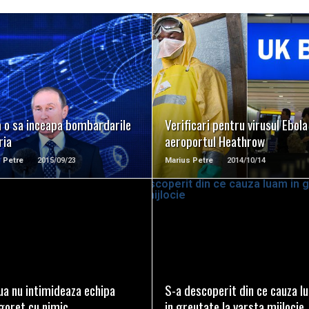
READ MORE
READ MORE
a o sa inceapa bombardarile
Verificari pentru virusul Ebola
ria
aeroportul Heathrow
 Petre
2015/09/23
Marius Petre
2014/10/14
READ MORE
READ MORE
ua nu intimideaza echipa
S-a descoperit din ce cauza l
goret cu nimic
in greutate la varsta mijlocie