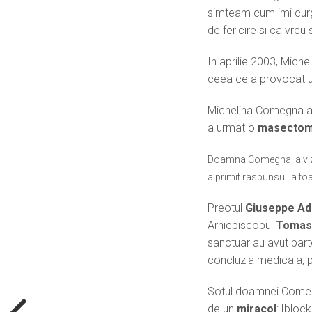
simteam cum imi curg
de fericire si ca vreu
In aprilie 2003, Mich
ceea ce a provocat 
Michelina Comegna a p
a urmat o
masectom
Doamna Comegna, a vizita
a primit raspunsul la toa
Preotul
Giuseppe A
Arhiepiscopul
Tomas
sanctuar au avut par
concluzia medicala, p
Sotul doamnei Come
de un
miracol
: [bloc