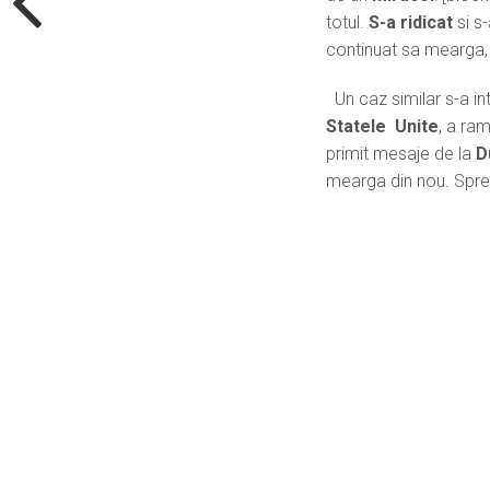
totul.
S-a ridicat
si s
continuat sa mearga, 
Un caz similar s-a int
Statele Unite
, a ra
primit mesaje de la
D
mearga din nou. Spre u