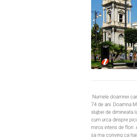
Numele doamnei care
74 de ani. Doamna M
slujbei de dimineata l
cum urca dinspre pici
miros intens de flori.
sa ma conving ca hain