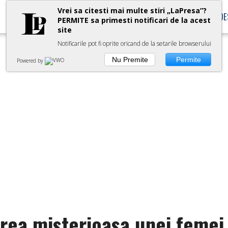
Vrei sa citesti mai multe stiri „LaPresa”?
POLITICA
MONDEN
SPORT
CULTURA
DE
PERMITE sa primesti notificari de la acest
site
Notificarile pot fi oprite oricand de la setarile browserului
Nu Premite
Permite
Powered by
rea misterioasa unei femei