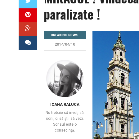
paralizate !
BREAKING NEWS
2014/04/10
IOANA RALUCA
Nu trebuie să înveţi să
scrii, ci să știi să vezi.
Scrisul este o
consecinţă.