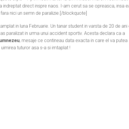
-a indreptat direct inspre naos. I-am cerut sa se opreasca, insa e
fara nici un semn de paralizie.[/blockquote]
amplat in luna Februarie. Un tanar student in varsta de 20 de ani 
mas paralizat in urma unui accident sportiv. Acesta declara ca a
umnezeu
, mesaje ce contineau data exacta in care el va putea
imirea tuturor asa s-a si imtaplat !