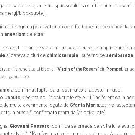
e pe cap ca si apa. I-am spus sotului ca simt un puternic senti
 sa merg[/blockquote] .
elina Comegna a paralizat dupa ce a fost operata de cancer la s
un
anevrism
cerebral.
etrecut 11 ani de viata intr-un scaun cu rotile timp in care fem
ie
si cateva cicluri de
chimioterapie
, suferind de
semipareza
.
t ani la rand altarul bisericii “
Virgin of the Rosary
” din
Pompei
, iar 
te rugaciunile ei.
damo
a confirmat faptul ca a fost martorul acestui miracol.
o Caputo
, declara ca: [blockquote style=”1″]indiferent ca in ace
te de multe evenimente legate de
Sfanta Maria
,tot mai astepta
entru a putea fi confirmata marturia.[/blockquote]
gna,
Giovanni Passaro
, continua sa creada ca sotia lui a avut p
kquote style=”1″]Am fost martor la um miracol mare. A schimbat