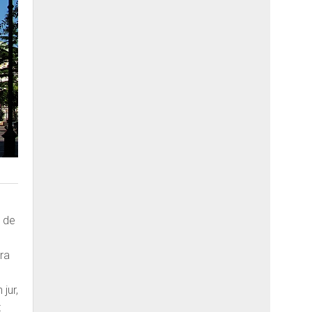
a de
ura
jur,
t