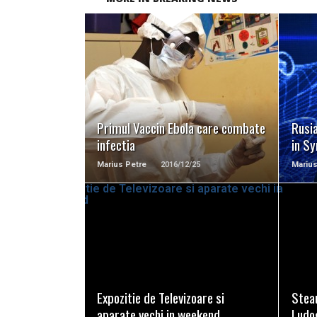
READ MORE
Primul Vaccin Ebola care combate
Rusi
infectia
in Sy
Marius Petre
2016/12/25
Marius
READ MORE
Expozitie de Televizoare si
Stea
aparate vechi in weekend
Ludo