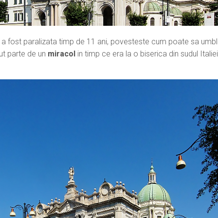
fost paralizata timp de 11 ani, povesteste cum poate sa umb
ut parte de un
miracol
in timp ce era la o biserica din sudul Italiei