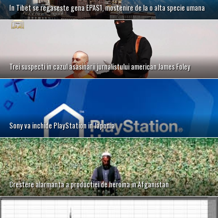
In Tibet se regaseste gena EPAS1, mostenire de la o alta specie umana
Trei suspecti in cazul asasinarii jurnalistului american James Foley
Sony va inchide PlayStation in Japonia
Crestere alarmanta a productiei de heroina in Afganistan