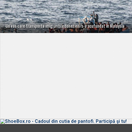
Un vas care transporta imigranti indonezieni s-a scufundat in Malaysia