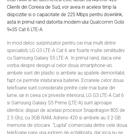
Clientii din Coreea de Sud, vor avea in acelesi timp la
dispozitie si o capacitate de 225 Mbps pentru downlink,
asta in primul rand datorita modem-ului
Qualcomm Gobi
9×35 Cat 6 LTE-A.
In mod deloc surprinzator pentru cei mai multi dintre
specialisti, LG G3 LTE-A Cat 6 are foarte multe similitudini
cu Samsung Galaxy S5 LTE-A. In primul rand, daca vine
vorba despre design-ul celor doua smartphone-uri,
ambele sunt din plastic si ambele au spatele demontabil,
fapt ce permite inlaturarea bateriei. Ecranele celor doua
telefoane sunt considerate printre cele mai bune din
lume, iar in ceea ce priveste interiorul, LG G3 LTE-A Cat 6
si Samsung Galaxy S5 Prime (LTE-A) sunt aproape
identice; dispun de acelasi procesor Snapdragon 805 de
2.5 Ghz, cu 3GB RAM, Adreno 420 si ambele au 3.2 GB
memorie de stocare. “Lupta” comerciala dintre cele doua
telefoane pare una extrem de echilibrata, dar inca nu se