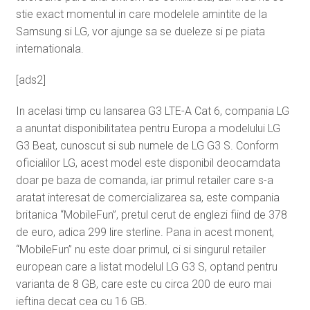
stie exact momentul in care modelele amintite de la
Samsung si LG, vor ajunge sa se dueleze si pe piata
internationala.
[ads2]
In acelasi timp cu lansarea G3 LTE-A Cat 6, compania LG
a anuntat disponibilitatea pentru Europa a modelului LG
G3 Beat, cunoscut si sub numele de LG G3 S. Conform
oficialilor LG, acest model este disponibil deocamdata
doar pe baza de comanda, iar primul retailer care s-a
aratat interesat de comercializarea sa, este compania
britanica “MobileFun”, pretul cerut de englezi fiind de 378
de euro, adica 299 lire sterline. Pana in acest monent,
“MobileFun” nu este doar primul, ci si singurul retailer
european care a listat modelul LG G3 S, optand pentru
varianta de 8 GB, care este cu circa 200 de euro mai
ieftina decat cea cu 16 GB.