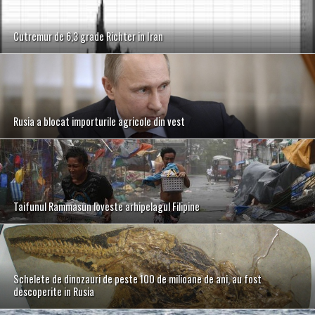
Cutremur de 6,3 grade Richter in Iran
Rusia a blocat importurile agricole din vest
Taifunul Rammasun loveste arhipelagul Filipine
Schelete de dinozauri de peste 100 de milioane de ani, au fost
descoperite in Rusia