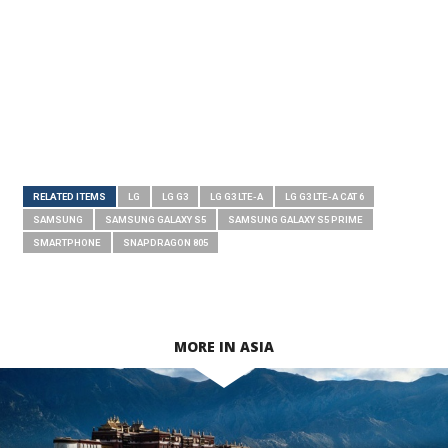
RELATED ITEMS
LG
LG G3
LG G3 LTE-A
LG G3 LTE-A CAT 6
SAMSUNG
SAMSUNG GALAXY S5
SAMSUNG GALAXY S5 PRIME
SMARTPHONE
SNAPDRAGON 805
MORE IN ASIA