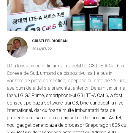
CRISTI FELDIOREAN
2014/07/22
LG a lansat in cele din urma modelul LG G3 LTE-A Cat 6 in
Coreea de Sud, urmand ca dispozitivul sa fie pus in
vanzare pe piata domestica, incepand cu data de 25 iulie,
asa cum de altfel s-a si anuntat anterior. Denumit in prima
faza,
LG G3 Prime, smartphone-ul G3 LTE-A Cat 6, a fost
construit pe baza software-ului G3, bine cunoscut la nivel
international, dar cu foarte multe imbunatatiri fata de
predecesorul sau si cu un chipset mult mai rapid. Astfel,
noul gadget beneficiaza de procesor Snapdragon 805 cu
3GB RAM si de asemenea este dotat cu Adreno 420.