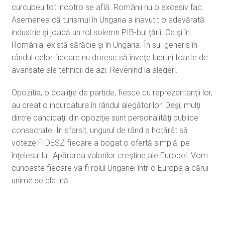
curcubeu tot incotro se află. Românii nu o excesiv fac.
Asemenea că turismul în Ungaria a inavutit o adevărată
industrie şi joacă un rol solemn PIB-bul ţării. Ca şi în
România, există sărăcie şi în Ungaria. În sui-generis în
rândul celor fiecare nu doresc să înveţe lucruri foarte de
avansate ale tehnicii de azi. Revenind la alegeri.
Opozitia, o coaliţie de partide, fiesce cu reprezentanţii lor,
au creat o incurcatura în rândul alegătorilor. Deşi, mulţi
dintre candidaţii din opoziţie sunt personalităţi publice
consacrate. În sfarsit, ungurul de rând a hotărât să
voteze FIDESZ fiecare a bogat o ofertă simplă, pe
înţelesul lui. Apărarea valorilor creştine ale Europei. Vom
cunoaste fiecare va fi rolul Ungariei într-o Europa a cărui
unime se clatină