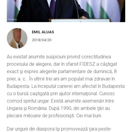
EMIL ALUAS
2018/04/20
Au existat anumite suspiciuni privind corectitudinea
procesului de alegere, dar în sfarsit FIDESZ a câştigat
exact şi expres alegerile parlamentare de duminică, 8
prier, a. c.. În ultmii trei ani am populat mai zdravan în
Budapesta. La începutul carierei am afectat în Budapesta
cu o bursă caştigată prin ajutor internaţional. Cunosc
comod spiritul ungar. Există anumite asemenări între
Ungaria şi România. După 1990, din ambele ţări au
plecare milioane de profesionişti. Cei mai buni.
Dar ungurii din diaspora îşi promovează ţara peste-