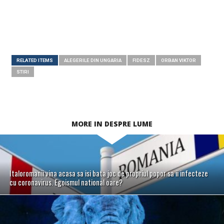
RELATED ITEMS
ALEGERILE DIN UNGARIA
FIDESZ
ORBAN VIKTOR
STIRI
MORE IN DESPRE LUME
Italoromanii vina acasa sa isi bata joc de propriul popor sa ii infecteze
cu coronavirus. Egoismul national oare?