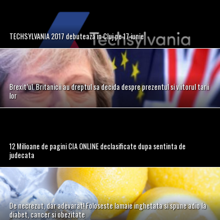
TECHSYLVANIA 2017 debutează in Cluj pe 17 iunie
Brexit’ul. Britanicii au dreptul sa decida despre prezentul si viitorul tarii
lor
12 Milioane de pagini CIA ONLINE declasificate dupa sentinta de
judecata
De necrezut, dar adevarat! Foloseste lamaie inghetata si spune adio la
diabet, cancer si obezitate