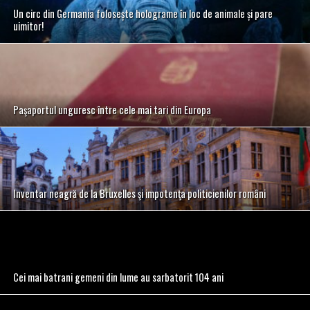
Un circ din Germania folosește holograme în loc de animale și pare
uimitor!
Paşaportul unguresc între cele mai tari din Europa
Inventar neagră de la Bruxelles şi impotenţa politicienilor români
Cei mai batrani gemeni din lume au sarbatorit 104 ani