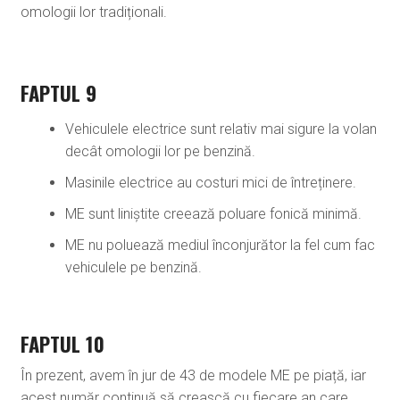
omologii lor tradiționali.
FAPTUL 9
Vehiculele electrice sunt relativ mai sigure la volan
decât omologii lor pe benzină.
Masinile electrice au costuri mici de întreținere.
ME sunt liniștite creează poluare fonică minimă.
ME nu poluează mediul înconjurător la fel cum fac
vehiculele pe benzină.
FAPTUL 10
În prezent, avem în jur de 43 de modele ME pe piață, iar
acest număr continuă să crească cu fiecare an care