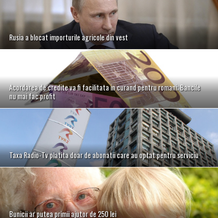
Rusia a blocat importurile agricole din vest
Acordarea de credite va fi facilitata in curand pentru romani; Bancile
nu mai fac profit
Taxa Radio-Tv platita doar de abonatii care au optat pentru serviciu
Bunicii ar putea primii ajutor de 250 lei