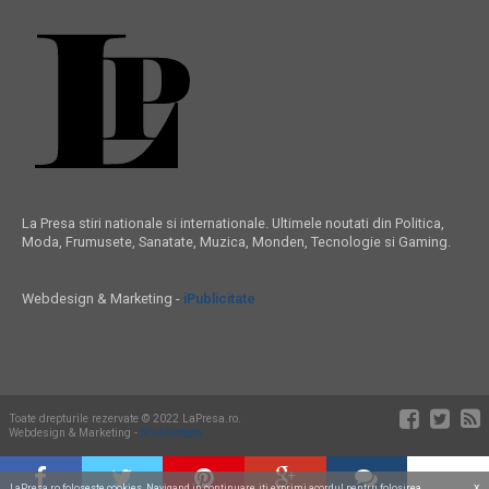
La Presa stiri nationale si internationale. Ultimele noutati din Politica,
Moda, Frumusete, Sanatate, Muzica, Monden, Tecnologie si Gaming.
Webdesign & Marketing -
iPublicitate
Toate drepturile rezervate © 2022 LaPresa.ro.
Webdesign & Marketing -
iPublicitate
x
LaPresa.ro foloseste cookies. Navigand in continuare, iti exprimi acordul pentru folosirea