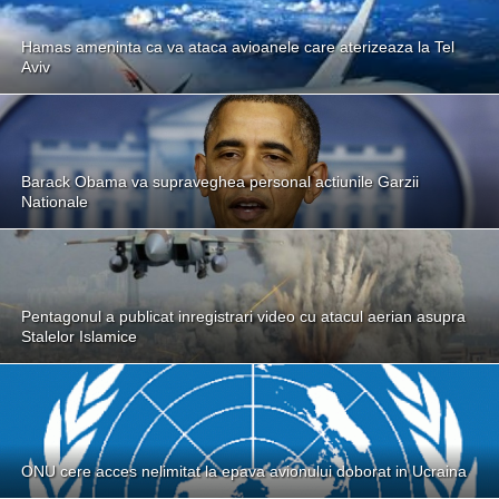
Hamas ameninta ca va ataca avioanele care aterizeaza la Tel
Aviv
Barack Obama va supraveghea personal actiunile Garzii
Nationale
Pentagonul a publicat inregistrari video cu atacul aerian asupra
Stalelor Islamice
ONU cere acces nelimitat la epava avionului doborat in Ucraina