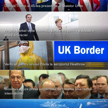
Donald Trump al 45-lea presedinte al Statelor Unite
Angela Merkel vede puternica zona euro pentru a depasi o
iesire a Greciei
Verificari pentru virusul Ebola la aeroportul Heathrow
Moscova acuza presa occidentala de crearea unui razboi
international