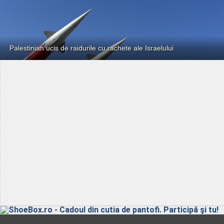
Palestinian ucis de raidurile cu rachete ale Israelului