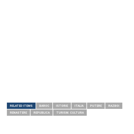
RELATED ITEMS
BAROC
ISTORIE
ITALIA
PUTERE
RAZBOI
RENASTERE
REPUBLICA
TURISM. CULTURA