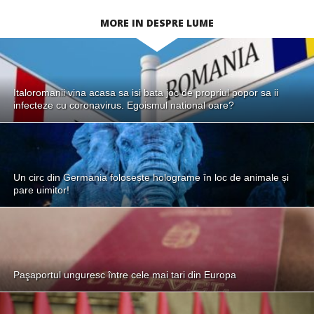
MORE IN DESPRE LUME
Italoromanii vina acasa sa isi bata joc de propriul popor sa ii
infecteze cu coronavirus. Egoismul national oare?
Un circ din Germania folosește holograme în loc de animale și
pare uimitor!
Paşaportul unguresc între cele mai tari din Europa