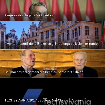
Alegerile din Ungaria încă fierbinţi
Inventar neagră de la Bruxelles şi impotenţa politicienilor români
Cei mai batrani gemeni din lume au sarbatorit 104 ani
TECHSYLVANIA 2017 debutează in Cluj pe 17 iunie