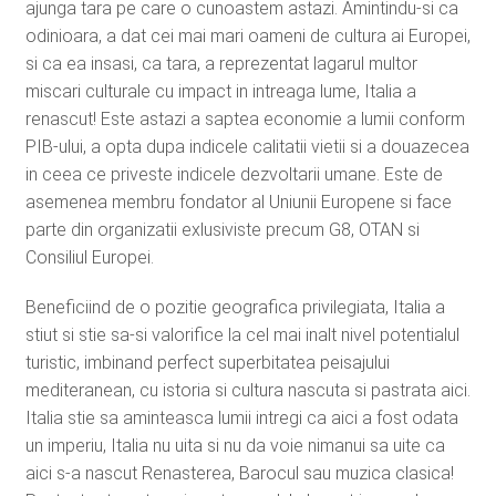
ajunga tara pe care o cunoastem astazi. Amintindu-si ca
odinioara, a dat cei mai mari oameni de cultura ai Europei,
si ca ea insasi, ca tara, a reprezentat lagarul multor
miscari culturale cu impact in intreaga lume, Italia a
renascut! Este astazi a saptea economie a lumii conform
PIB-ului, a opta dupa indicele calitatii vietii si a douazecea
in ceea ce priveste indicele dezvoltarii umane. Este de
asemenea membru fondator al Uniunii Europene si face
parte din organizatii exlusiviste precum G8, OTAN si
Consiliul Europei.
Beneficiind de o pozitie geografica privilegiata, Italia a
stiut si stie sa-si valorifice la cel mai inalt nivel potentialul
turistic, imbinand perfect superbitatea peisajului
mediteranean, cu istoria si cultura nascuta si pastrata aici.
Italia stie sa aminteasca lumii intregi ca aici a fost odata
un imperiu, Italia nu uita si nu da voie nimanui sa uite ca
aici s-a nascut Renasterea, Barocul sau muzica clasica!