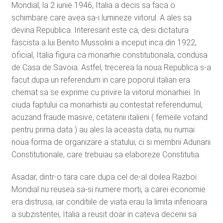
Mondial, la 2 iunie 1946, Italia a decis sa faca o
schimbare care avea sa-i lumineze viitorul. A ales sa
devina Republica. Interesant este ca, desi dictatura
fascista a lui Benito Mussolini a inceput inca din 1922,
oficial, Italia figura ca monarhie constitutionala, condusa
de Casa de Savoia. Astfel, trecerea la noua Republica s-a
facut dupa un referendum in care poporul italian era
chemat sa se exprime cu privire la viitorul monarhiei. In
ciuda faptului ca monarhistii au contestat referendumul,
acuzand fraude masive, cetatenii italieni ( femeile votand
pentru prima data ) au ales la aceasta data, nu numai
noua forma de organizare a statului, ci si membrii Adunarii
Constitutionale, care trebuiau sa elaboreze Constitutia.
Asadar, dintr-o tara care dupa cel de-al doilea Razboi
Mondial nu reusea sa-si numere morti, a carei economie
era distrusa, iar conditiile de viata erau la limita inferioara
a subzistentei, Italia a reusit doar in cateva decenii sa