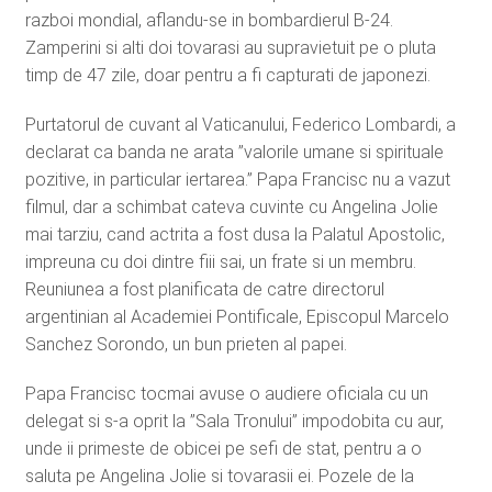
razboi mondial, aflandu-se in bombardierul B-24.
Zamperini si alti doi tovarasi au supravietuit pe o pluta
timp de 47 zile, doar pentru a fi capturati de japonezi.
Purtatorul de cuvant al Vaticanului, Federico Lombardi, a
declarat ca banda ne arata ”valorile umane si spirituale
pozitive, in particular iertarea.” Papa Francisc nu a vazut
filmul, dar a schimbat cateva cuvinte cu Angelina Jolie
mai tarziu, cand actrita a fost dusa la Palatul Apostolic,
impreuna cu doi dintre fiii sai, un frate si un membru.
Reuniunea a fost planificata de catre directorul
argentinian al Academiei Pontificale, Episcopul Marcelo
Sanchez Sorondo, un bun prieten al papei.
Papa Francisc tocmai avuse o audiere oficiala cu un
delegat si s-a oprit la ”Sala Tronului” impodobita cu aur,
unde ii primeste de obicei pe sefi de stat, pentru a o
saluta pe Angelina Jolie si tovarasii ei. Pozele de la