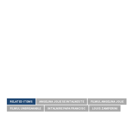
RELATED ITEMS
ANGELINA JOLIE SE INTALNESTE
FILMUL ANGELINA JOLIE
FILMUL UNBREAKABLE
INTALNIRE PAPA FRANCISC
LOUIS ZAMPERINI