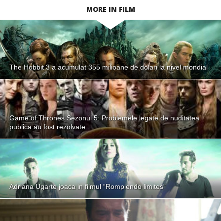
MORE IN FILM
The Hobbit 3 a acumulat 355 milioane de dolari la nivel mondial
Game of Thrones Sezonul 5: Problemele legate de nuditatea
publica au fost rezolvate
Adriana Ugarte joaca in filmul “Rompiendo limites”