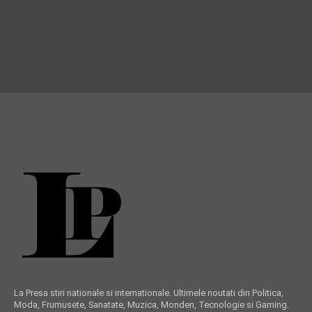
La Presa stiri nationale si internationale. Ultimele noutati din Politica,
Moda, Frumusete, Sanatate, Muzica, Monden, Tecnologie si Gaming.