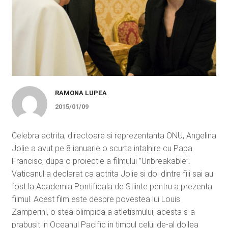
RAMONA LUPEA
2015/01/09
Celebra actrita, directoare si reprezentanta ONU, Angelina
Jolie a avut pe 8 ianuarie o scurta intalnire cu Papa
Francisc, dupa o proiectie a filmului ”Unbreakable”.
Vaticanul a declarat ca actrita Jolie si doi dintre fiii sai au
fost la Academia Pontificala de Stiinte pentru a prezenta
filmul. Acest film este despre povestea lui Louis
Zamperini, o stea olimpica a atletismului, acesta s-a
prabusit in Oceanul Pacific in timpul celui de-al doilea