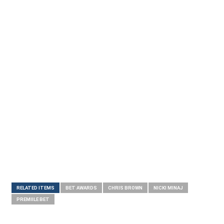
RELATED ITEMS
BET AWARDS
CHRIS BROWN
NICKI MINAJ
PREMIILE BET