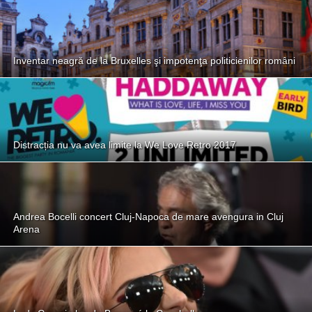
Inventar neagră de la Bruxelles şi impotenţa politicienilor români
Distracția nu va avea limite la We Love Retro 2017
Andrea Bocelli concert Cluj-Napoca de mare avengura in Cluj
Arena