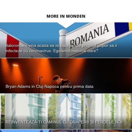
MORE IN MONDEN
Italoromanii vina acasa sa isi bata joc de propriul popor sa ii
infecteze cu coronavirus. Egoismul national oare?
Bryan Adams in Cluj-Napoca pentru prima data
REINVENTEAZĂ-ȚI CĂMINUL CU DRAPERII ȘI PERDELE NOI