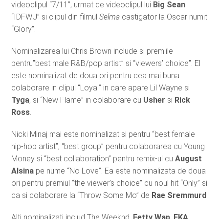
videoclipul “7/11”, urmat de videoclipul lui
Big Sean
“IDFWU” si clipul din filmul
Selma
castigator la Oscar numit
“Glory”.
Nominalizarea lui Chris Brown include si premiile
pentru”best male R&B/pop artist” si “viewers’ choice”. El
este nominalizat de doua ori pentru cea mai buna
colaborare in clipul “Loyal” in care apare Lil Wayne si
Tyga
, si “New Flame” in colaborare cu
Usher
si
Rick
Ross
.
Nicki Minaj mai este nominalizat si pentru “best female
hip-hop artist”, “best group” pentru colaborarea cu Young
Money si “best collaboration” pentru remix-ul cu
August
Alsina
pe nume “No Love”. Ea este nominalizata de doua
ori pentru premiul “the viewer’s choice” cu noul hit “Only” si
ca si colaborare la “Throw Some Mo” de
Rae Sremmurd
.
Alti nominalizati includ The Weeknd,
Fetty Wap
,
FKA